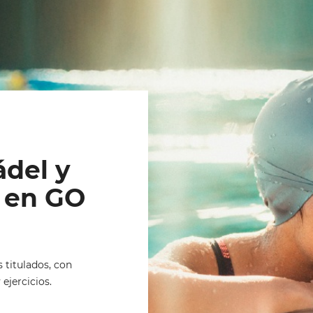
del y 
en GO 
 titulados, con
 ejercicios.